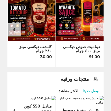
ديناميت صوص ديكسي
كاتشب ديكسي ميلز
سويت
ميلز ٤٠٠ جرام
٢٨٠ جرام
ميلز ٢٨٠ جرا
0.00
30.00
91.00
منتجات ورقيه
وصل حديثا
الاكثر مشاهدة
مناديل 550 كوين
مفار
مفارش سفرة مضغوط
كيلو