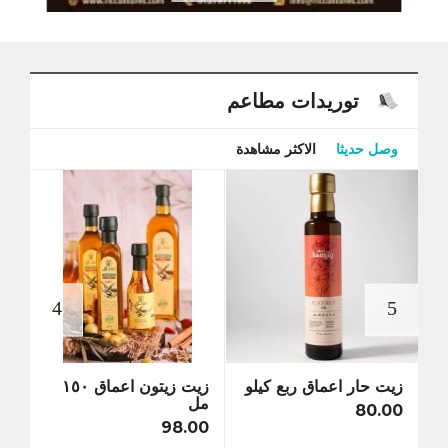
توريدات مطاعم
وصل حديثا
الاكثر مشاهدة
زيت حار اعماق ربع كيلو
زيت زيتون اعماق ١٥٠
زيت 
مل
كيلو
80.00
5.00
98.00