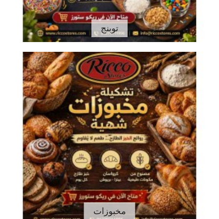
توبنج
مخبوزات