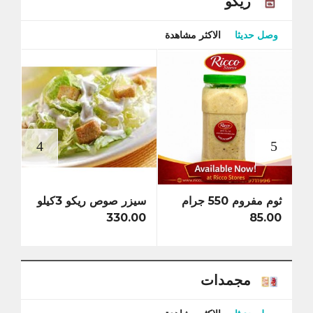
ريكو
وصل حديثا
الاكثر مشاهدة
ثوم مفروم 550 جرام
سيزر صوص ريكو 3كيلو
صوص بي
5.00
330.00
85.00
مجمدات