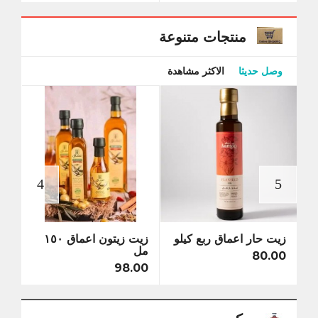
منتجات متنوعة
وصل حديثا
الاكثر مشاهدة
زيت حار اعماق ربع كيلو
زيت زيتون اعماق ١٥٠
زيت 
مل
كيلو
80.00
5.00
98.00